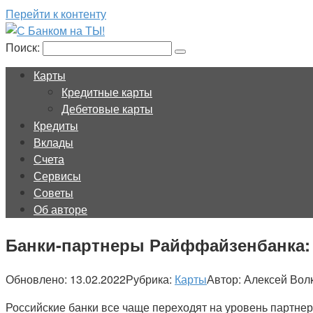
Перейти к контенту
Поиск:
Карты
Кредитные карты
Дебетовые карты
Кредиты
Вклады
Счета
Сервисы
Советы
Об авторе
Банки-партнеры Райффайзенбанка: 
Обновлено:
13.02.2022
Рубрика:
Карты
Автор:
Алексей Вол
Российские банки все чаще переходят на уровень партне