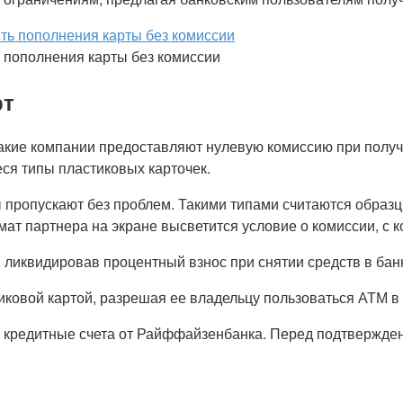
ь пополнения карты без комиссии
рт
кие компании предоставляют нулевую комиссию при получе
ся типы пластиковых карточек.
опускают без проблем. Такими типами считаются образцы с у
омат партнера на экране высветится условие о комиссии, с
 ликвидировав процентный взнос при снятии средств в бан
иковой картой, разрешая ее владельцу пользоваться АТМ в
 кредитные счета от Райффайзенбанка. Перед подтвержден