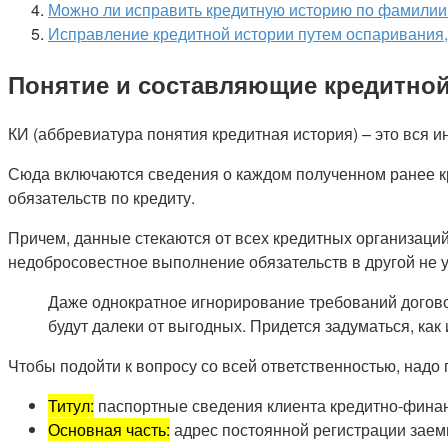
Можно ли исправить кредитную историю по фамилии 
Исправление кредитной истории путем оспаривания,
Понятие и составляющие кредитной
КИ (аббревиатура понятия кредитная история) – это вся и
Сюда включаются сведения о каждом полученном ранее к
обязательств по кредиту.
Причем, данные стекаются от всех кредитных организаций
недобросовестное выполнение обязательств в другой не у
Даже однократное игнорирование требований договор
будут далеки от выгодных. Придется задуматься, как
Чтобы подойти к вопросу со всей ответственностью, надо 
Титул:
паспортные сведения клиента кредитно-финан
Основная часть:
адрес постоянной регистрации заемщ