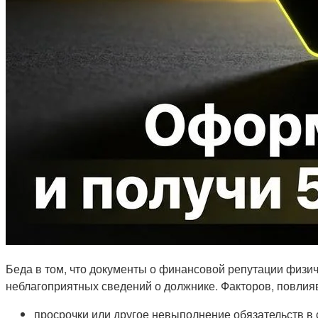
Беда в том, что документы о финансовой репутации физиче
неблагоприятных сведений о должнике. Факторов, повлия
просрочки или другое невыполнение обязательств в