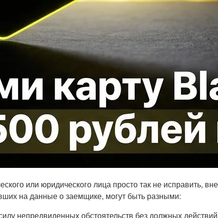
ского или юридического лица просто так не исправить, вне 
вших на данные о заемщике, могут быть разными:
 силу непредвиденных обстоятельств без должных действий