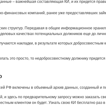
нные – важнейшая составляющая КИ, и их придется правит
но-финансовых компаний, ранее уже предоставлявших займы
ских структур. Передавая в общее информационное хранил
 деловых качествах потенциальных должников еще до лично
учаются накладки, в результате которых добросовестным к
елать это просто, то недобросовестному должнику придется
ю
ей РФ включены в объемный архив данных, созданный и 
й, и здесь по предварительному запросу можно заказать с
естным клиентом он будет. Узнать свою КИ бесплатно раз в